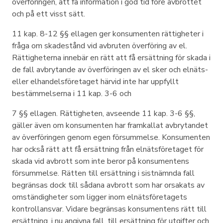
överföringen, att få information i god tid före avbrottet
och på ett visst sätt.
11 kap. 8-12 §§ ellagen ger konsumenten rättigheter i
fråga om skadestånd vid avbruten överföring av el.
Rättigheterna innebär en rätt att få ersättning för skada i
de fall avbrytande av överföringen av el sker och elnäts-
eller elhandelsföretaget härvid inte har uppfyllt
bestämmelserna i 11 kap. 3-6 och
7 §§ ellagen. Rättigheten, avseende 11 kap. 3-6 §§,
gäller även om konsumenten har framkallat avbrytandet
av överföringen genom egen försummelse. Konsumenten
har också rätt att få ersättning från elnätsföretaget för
skada vid avbrott som inte beror på konsumentens
försummelse. Rätten till ersättning i sistnämnda fall
begränsas dock till sådana avbrott som har orsakats av
omständigheter som ligger inom elnätsföretagets
kontrollansvar. Vidare begränsas konsumentens rätt till
ersättning, i nu angivna fall, till ersättning för utgifter och