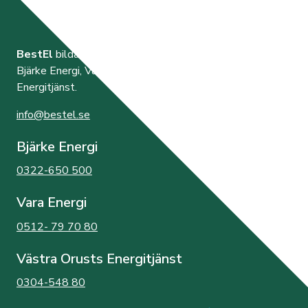
BestEl
bildades år 2000 av de tre elnätsföretagen
Bjärke Energi, Vara Energi samt Västra Orusts
Energitjänst.
info@bestel.se
Bjärke Energi
0322-650 500
Vara Energi
0512- 79 70 80
Västra Orusts Energitjänst
0304-548 80