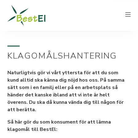
KLAGOMÅLSHANTERING
NYHETER
OM OSS
Naturligtvis gör vi vårt yttersta för att du som
VÅRA ELPRISER
kund alltid ska känna dig nöjd hos oss. På samma
sätt som i en familj eller på en arbetsplats så
KUNDTJÄNST
händer det kanske ibland att vi inte är helt
PRODUCERA EL
överens. Du ska då kunna vända dig till någon för
att berätta.
FAKTURAINFORMATION
KONTAKT
Så här gör du som konsument för att lämna
klagomål till BestEl: