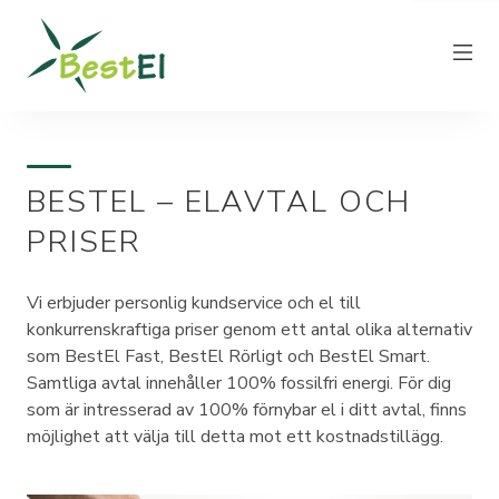
BESTEL – ELAVTAL OCH
NYHETER
PRISER
OM OSS
VÅRA ELPRISER
Vi erbjuder personlig kundservice och el till
KUNDTJÄNST
konkurrenskraftiga priser genom ett antal olika alternativ
som BestEl Fast, BestEl Rörligt och BestEl Smart.
PRODUCERA EL
Samtliga avtal innehåller 100% fossilfri energi. För dig
FAKTURAINFORMATION
som är intresserad av 100% förnybar el i ditt avtal, finns
möjlighet att välja till detta mot ett kostnadstillägg.
KONTAKT