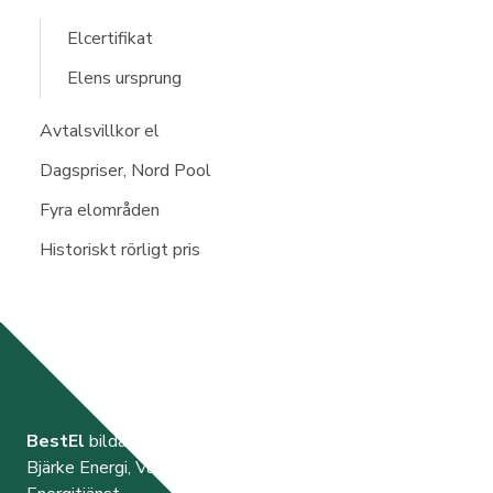
Elcertifikat
Elens ursprung
Avtalsvillkor el
Dagspriser, Nord Pool
Fyra elområden
Historiskt rörligt pris
BestEl
bildades år 2000 av de tre elnätsföretagen
Bjärke Energi, Vara Energi samt Västra Orusts