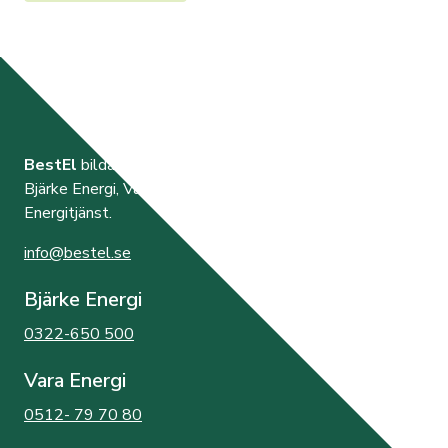
BestEl
bildades år 2000 av de tre elnätsföretagen
Bjärke Energi, Vara Energi samt Västra Orusts
Energitjänst.
info@bestel.se
Bjärke Energi
0322-650 500
Vara Energi
0512- 79 70 80