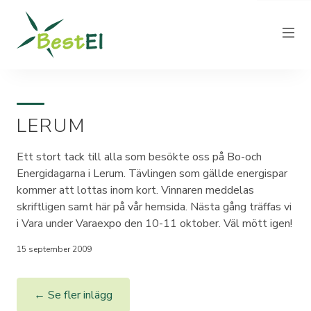
LERUM
NYHETER
OM OSS
Ett stort tack till alla som besökte oss på Bo-och
Energidagarna i Lerum. Tävlingen som gällde energispar
VÅRA ELPRISER
kommer att lottas inom kort. Vinnaren meddelas
KUNDTJÄNST
skriftligen samt här på vår hemsida. Nästa gång träffas vi
i Vara under Varaexpo den 10-11 oktober. Väl mött igen!
PRODUCERA EL
FAKTURAINFORMATION
15 september 2009
KONTAKT
← Se fler inlägg