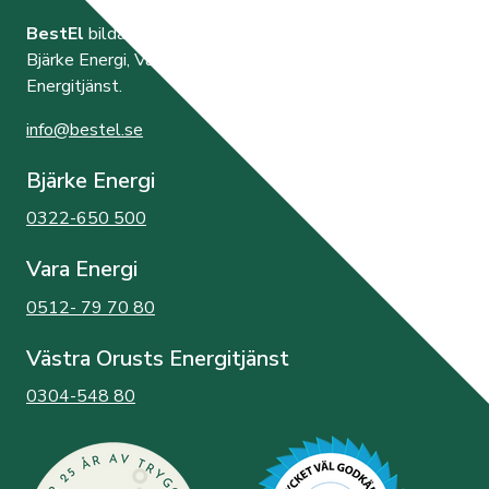
BestEl
bildades år 2000 av de tre elnätsföretagen
Bjärke Energi, Vara Energi samt Västra Orusts
Energitjänst.
info@bestel.se
Bjärke Energi
0322-650 500
Vara Energi
0512- 79 70 80
Västra Orusts Energitjänst
0304-548 80