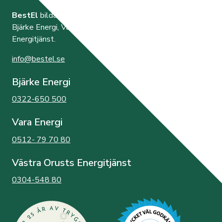
BestEl
bildades år 2000 av de tre elnätsföretagen
Bjärke Energi, Vara Energi samt Västra Orusts
Energitjänst.
info@bestel.se
Bjärke Energi
0322-650 500
Vara Energi
0512- 79 70 80
Västra Orusts Energitjänst
0304-548 80