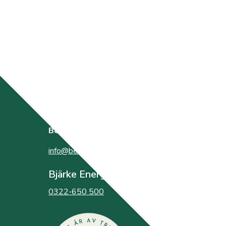
BestEl
bildades år 2000 av de tre elnätsföretagen
info@bestel.se
Bjärke Energi
0322-650 500