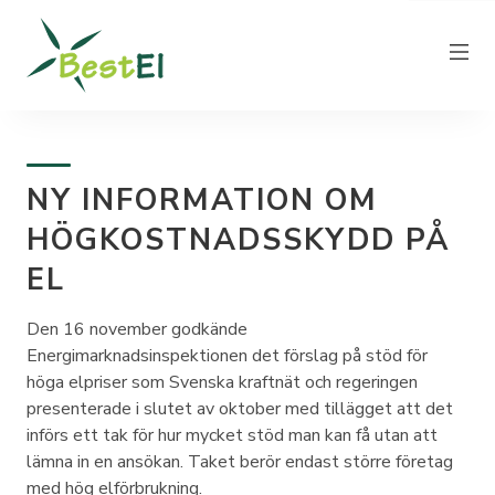
NY INFORMATION OM
NYHETER
HÖGKOSTNADSSKYDD PÅ
OM OSS
EL
VÅRA ELPRISER
KUNDTJÄNST
Den 16 november godkände
Energimarknadsinspektionen det förslag på stöd för
PRODUCERA EL
höga elpriser som Svenska kraftnät och regeringen
FAKTURAINFORMATION
presenterade i slutet av oktober med tillägget att det
införs ett tak för hur mycket stöd man kan få utan att
KONTAKT
lämna in en ansökan. Taket berör endast större företag
med hög elförbrukning.