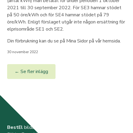
(antal kWh) man betalat för under perioden 1 oktober
2021 till 30 september 2022. För SE3 hamnar stödet
på 50 öre/kWh och för SE4 hamnar stödet på 79
öre/kWh. Enligt förslaget utgår inte någon ersättning för
elprisområde SE1 och SE2.
Din förbrukning kan du se på Mina Sidor på vår hemsida.
30 november 2022
← Se fler inlägg
BestEl
bildades år 2000 av de tre elnätsföretagen