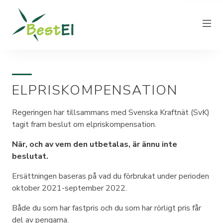
ELPRISKOMPENSATION
NYHETER
OM OSS
Regeringen har tillsammans med Svenska Kraftnät (SvK)
tagit fram beslut om elpriskompensation.
VÅRA ELPRISER
KUNDTJÄNST
När, och av vem den utbetalas, är ännu inte
beslutat.
PRODUCERA EL
Ersättningen baseras på vad du förbrukat under perioden
FAKTURAINFORMATION
oktober 2021-september 2022.
KONTAKT
Både du som har fastpris och du som har rörligt pris får
del av pengarna.