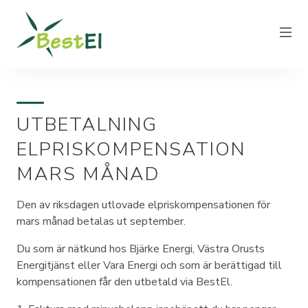
UTBETALNING
NYHETER
ELPRISKOMPENSATION
OM OSS
MARS MÅNAD
VÅRA ELPRISER
KUNDTJÄNST
Den av riksdagen utlovade elpriskompensationen för
mars månad betalas ut september.
PRODUCERA EL
FAKTURAINFORMATION
Du som är nätkund hos Bjärke Energi, Västra Orusts
Energitjänst eller Vara Energi och som är berättigad till
KONTAKT
kompensationen får den utbetald via BestEl.