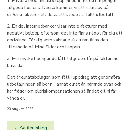
1. Faktura med minusbelopp innebär att du har pengar
tillgodo hos oss. Dessa kommer vi att räkna av på
din/dina fakturor till dess att stödet är fullt utbetalt.
2. En del internetbanker visar inte e-fakturor med
negativt belopp eftersom det inte finns något för dig att
godkänna. För dig som saknar e-fakturan finns den
tillgänglig på Mina Sidor och i appen.
3. Hur mycket pengar du fått tillgodo står på fakturans
baksida.
Det är elnätsbolagen som fått i uppdrag att genomföra
utbetalningen så bor ni i annat elnät än nämnda ovan och
har frågor om elpriskompensationen så är det dit ni får
vända er.
23 augusti 2022
← Se fler inlägg