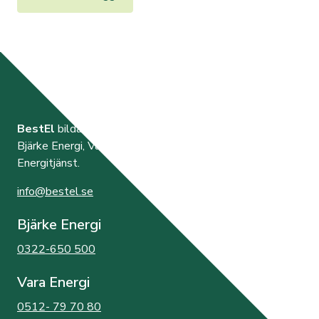
BestEl
bildades år 2000 av de tre elnätsföretagen
Bjärke Energi, Vara Energi samt Västra Orusts
Energitjänst.
info@bestel.se
Bjärke Energi
0322-650 500
Vara Energi
0512- 79 70 80