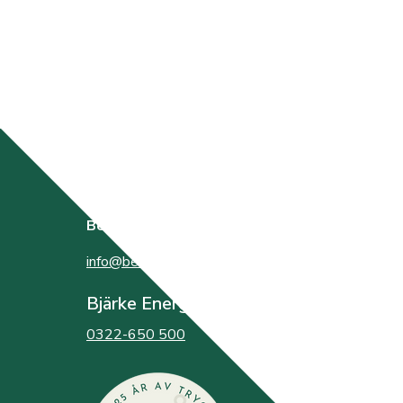
BestEl
bildades år 2000 av de tre elnätsföretagen
info@bestel.se
Bjärke Energi
0322-650 500