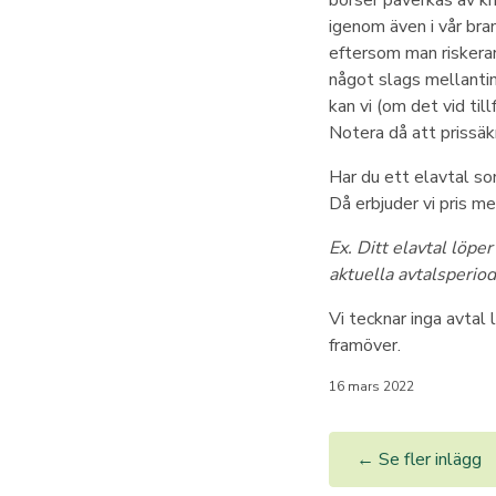
börser påverkas av kr
igenom även i vår bra
eftersom man riskerar 
något slags mellanting
kan vi (om det vid til
Notera då att prissäk
Har du ett elavtal so
Då erbjuder vi pris me
Ex. Ditt elavtal löp
aktuella avtalsperiode
Vi tecknar inga avta
framöver.
16 mars 2022
← Se fler inlägg