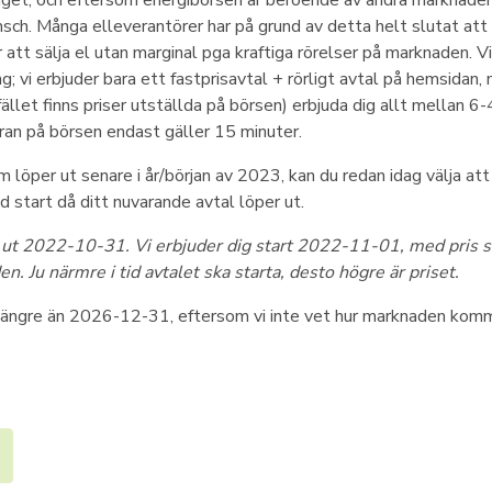
iget, och eftersom energibörsen är beroende av andra marknader,
nsch. Många elleverantörer har på grund av detta helt slutat att 
att sälja el utan marginal pga kraftiga rörelser på marknaden. Vi
; vi erbjuder bara ett fastprisavtal + rörligt avtal på hemsidan, 
lfället finns priser utställda på börsen) erbjuda dig allt mellan 
ran på börsen endast gäller 15 minuter.
m löper ut senare i år/början av 2023, kan du redan idag välja at
d start då ditt nuvarande avtal löper ut.
er ut 2022-10-31. Vi erbjuder dig start 2022-11-01, med pris s
n. Ju närmre i tid avtalet ska starta, desto högre är priset.
l längre än 2026-12-31, eftersom vi inte vet hur marknaden komm