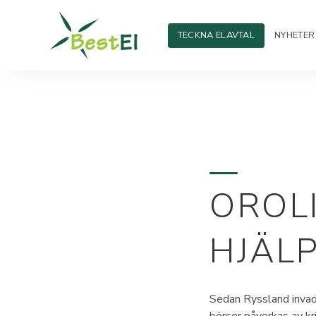
TECKNA ELAVTAL
NYHETER
OROLI
HJÄLP
Sedan Ryssland invade