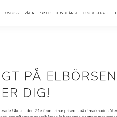
OM OSS
VÅRA ELPRISER
KUNDTJÄNST
PRODUCERA EL
GT PÅ ELBÖRSEN 
ER DIG!
rade Ukraina den 24e februari har priserna på elmarknaden åter