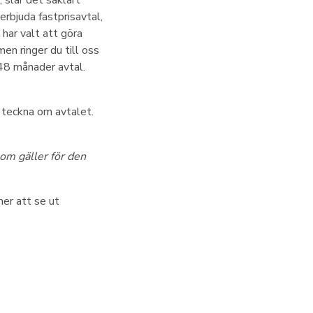
 slår det såklart
erbjuda fastprisavtal,
 har valt att göra
men ringer du till oss
6-48 månader avtal.
t teckna om avtalet.
om gäller för den
er att se ut