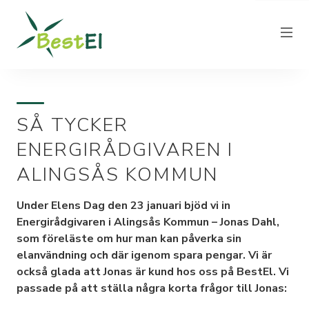
SÅ TYCKER
NYHETER
ENERGIRÅDGIVAREN I
OM OSS
ALINGSÅS KOMMUN
VÅRA ELPRISER
KUNDTJÄNST
Under Elens Dag den 23 januari bjöd vi in
Energirådgivaren i Alingsås Kommun – Jonas Dahl,
PRODUCERA EL
som föreläste om hur man kan påverka sin
FAKTURAINFORMATION
elanvändning och där igenom spara pengar. Vi är
också glada att Jonas är kund hos oss på BestEl. Vi
KONTAKT
passade på att ställa några korta frågor till Jonas: