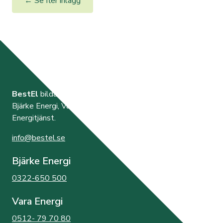
← Se fler inlägg
BestEl
bildades år 2000 av de tre elnätsföretagen
Bjärke Energi, Vara Energi samt Västra Orusts
Energitjänst.
info@bestel.se
Bjärke Energi
0322-650 500
Vara Energi
0512- 79 70 80