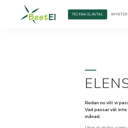
TECKNA ELAVTAL
NYHETER
ELEN
Redan nu vill vi pa
Vad passar väl int
månad.