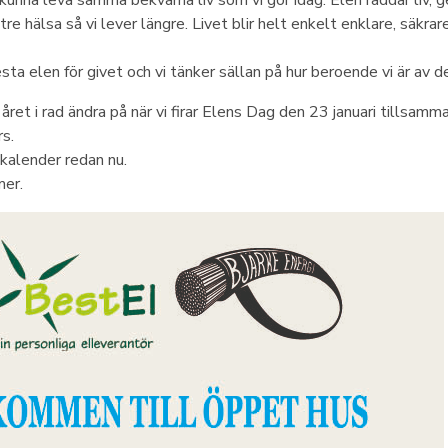
 kunna leva samma bekväma liv som vi gör idag. Elen räddar liv, ge
re hälsa så vi lever längre. Livet blir helt enkelt enklare, säkrare
sta elen för givet och vi tänker sällan på hur beroende vi är av d
de året i rad ändra på när vi firar Elens Dag den 23 januari tillsa
s.
 kalender redan nu.
mer.