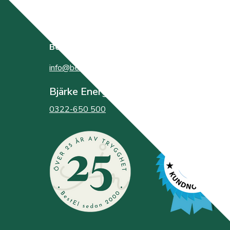
BestEl
bildades år 2000 av de tre elnätsföretagen
info@bestel.se
Bjärke Energi
0322-650 500