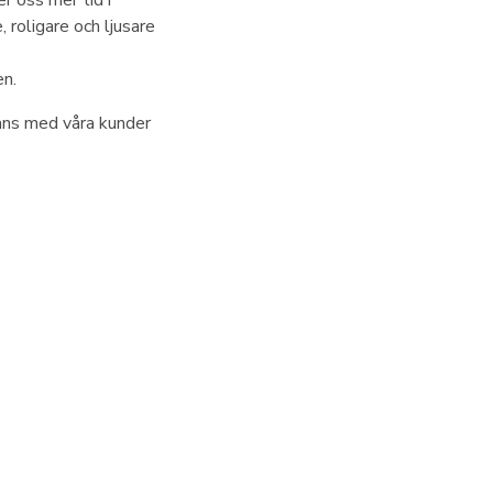
r oss mer tid i
, roligare och ljusare
en.
mmans med våra kunder