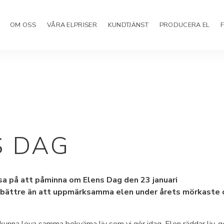
OM OSS
VÅRA ELPRISER
KUNDTJÄNST
PRODUCERA EL
S DAG
ssa på att påminna om Elens Dag den 23 januari
e bättre än att uppmärksamma elen under årets mörkaste 