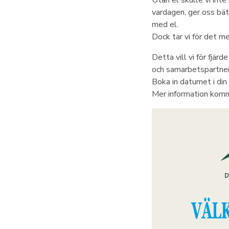
Utan el skulle vi inte
vardagen, ger oss bätt
med el.
Dock tar vi för det me
Detta vill vi för fjär
och samarbetspartner
Boka in datumet i din
Mer information kom