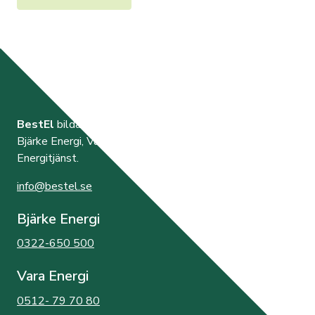
BestEl
bildades år 2000 av de tre elnätsföretagen
Bjärke Energi, Vara Energi samt Västra Orusts
Energitjänst.
info@bestel.se
Bjärke Energi
0322-650 500
Vara Energi
0512- 79 70 80