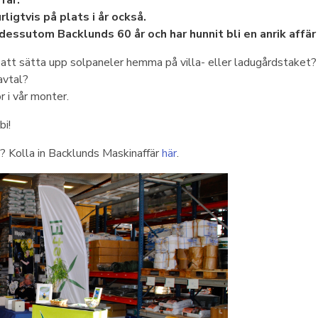
fär.
rligtvis på plats i år också.
dessutom Backlunds 60 år och har hunnit bli en anrik affär 
 att sätta upp solpaneler hemma på villa- eller ladugårdstaket
avtal?
r i vår monter.
i!
? Kolla in Backlunds Maskinaffär
här
.