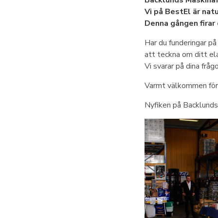
Backlunds Maskinaf
Vi på BestEl är natu
Denna gången firar 
Har du funderingar på
att teckna om ditt el
Vi svarar på dina frågo
Varmt välkommen förb
Nyfiken på Backlunds