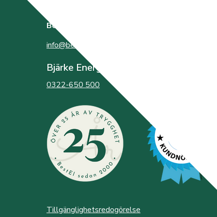
BestEl
bildades år 2000 av de tre elnätsföretagen
info@bestel.se
Bjärke Energi
0322-650 500
Tillgänglighetsredogörelse