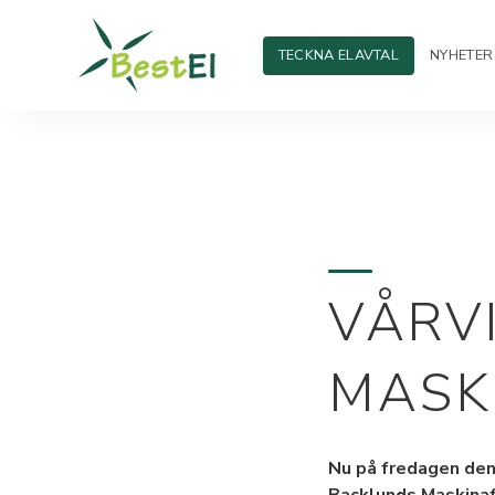
TECKNA ELAVTAL
NYHETER
VÅRV
MASK
Nu på fredagen den 