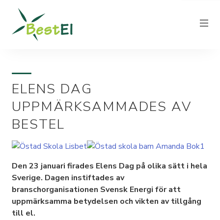
ELENS DAG
NYHETER
UPPMÄRKSAMMADES AV
OM OSS
BESTEL
VÅRA ELPRISER
KUNDTJÄNST
PRODUCERA EL
Den 23 januari firades Elens Dag på olika sätt i hela
FAKTURAINFORMATION
Sverige. Dagen instiftades av
branschorganisationen Svensk Energi för att
KONTAKT
uppmärksamma betydelsen och vikten av tillgång
till el.