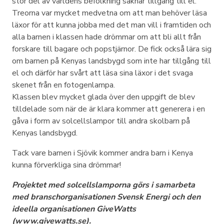
stor del av världens befolkning saknar tillgång till el.
Treorna var mycket medvetna om att man behöver läsa
läxor för att kunna jobba med det man vill i framtiden och
alla barnen i klassen hade drömmar om att bli allt från
forskare till bagare och popstjärnor. De fick också lära sig
om barnen på Kenyas landsbygd som inte har tillgång till
el och därför har svårt att läsa sina läxor i det svaga
skenet från en fotogenlampa.
Klassen blev mycket glada över den uppgift de blev
tilldelade som när de är klara kommer att generera i en
gåva i form av solcellslampor till andra skolbarn på
Kenyas landsbygd.
Tack vare barnen i Sjövik kommer andra barn i Kenya
kunna förverkliga sina drömmar!
Projektet med solcellslamporna görs i samarbeta
med branschorganisationen Svensk Energi och den
ideella organisationen GiveWatts
(www.givewatts.se).