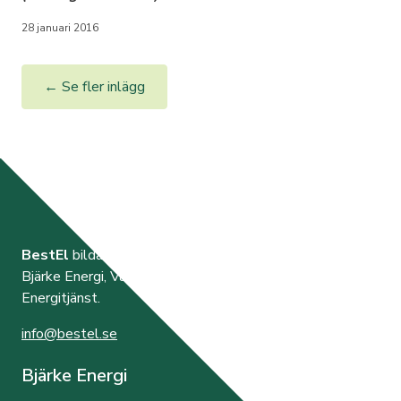
28 januari 2016
← Se fler inlägg
BestEl
bildades år 2000 av de tre elnätsföretagen
Bjärke Energi, Vara Energi samt Västra Orusts
Energitjänst.
info@bestel.se
Bjärke Energi