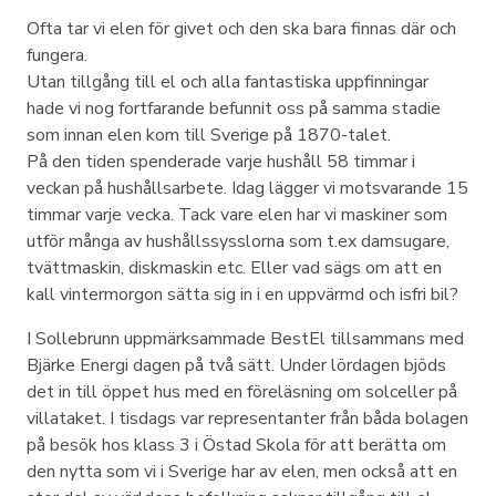
Ofta tar vi elen för givet och den ska bara finnas där och
fungera.
Utan tillgång till el och alla fantastiska uppfinningar
hade vi nog fortfarande befunnit oss på samma stadie
som innan elen kom till Sverige på 1870-talet.
På den tiden spenderade varje hushåll 58 timmar i
veckan på hushållsarbete. Idag lägger vi motsvarande 15
timmar varje vecka. Tack vare elen har vi maskiner som
utför många av hushållssysslorna som t.ex damsugare,
tvättmaskin, diskmaskin etc. Eller vad sägs om att en
kall vintermorgon sätta sig in i en uppvärmd och isfri bil?
I Sollebrunn uppmärksammade BestEl tillsammans med
Bjärke Energi dagen på två sätt. Under lördagen bjöds
det in till öppet hus med en föreläsning om solceller på
villataket. I tisdags var representanter från båda bolagen
på besök hos klass 3 i Östad Skola för att berätta om
den nytta som vi i Sverige har av elen, men också att en