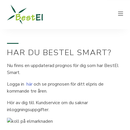
HAR DU BESTEL SMART?
NYHETER
OM OSS
Nu finns en uppdaterad prognos för dig som har BestEl
Smart.
VÅRA ELPRISER
KUNDTJÄNST
Logga in
här
och se prognosen för ditt elpris de
kommande tre åren.
PRODUCERA EL
Hör av dig till Kundservice om du saknar
FAKTURAINFORMATION
inloggningsuppgifter.
KONTAKT