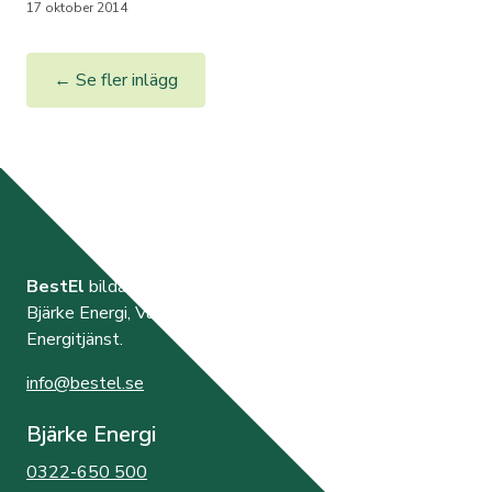
17 oktober 2014
← Se fler inlägg
BestEl
bildades år 2000 av de tre elnätsföretagen
Bjärke Energi, Vara Energi samt Västra Orusts
Energitjänst.
info@bestel.se
Bjärke Energi
0322-650 500