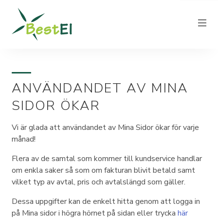
ANVÄNDANDET AV MINA
NYHETER
SIDOR ÖKAR
OM OSS
VÅRA ELPRISER
Vi är glada att användandet av Mina Sidor ökar för varje
månad!
KUNDTJÄNST
PRODUCERA EL
Flera av de samtal som kommer till kundservice handlar
om enkla saker så som om fakturan blivit betald samt
FAKTURAINFORMATION
vilket typ av avtal, pris och avtalslängd som gäller.
KONTAKT
Dessa uppgifter kan de enkelt hitta genom att logga in
på Mina sidor i högra hörnet på sidan eller trycka
här