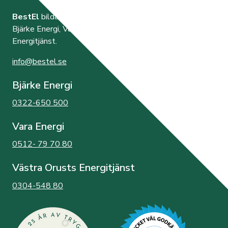
BestEl
bildades år 2000 av de tre elnätsföretagen
Bjärke Energi, Vara Energi samt Västra Orusts
Energitjänst.
info@bestel.se
Bjärke Energi
0322-650 500
Vara Energi
0512- 79 70 80
Västra Orusts Energitjänst
0304-548 80