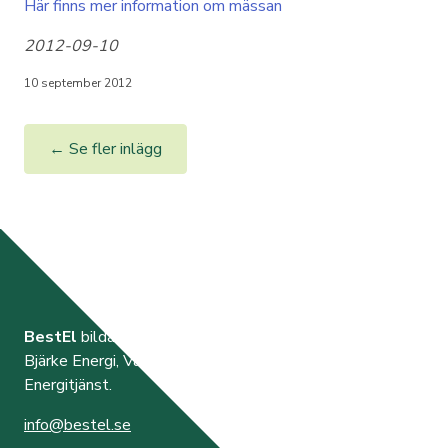
Här finns mer information om mässan
2012-09-10
10 september 2012
← Se fler inlägg
BestEl
bildades år 2000 av de tre elnätsföretagen
Bjärke Energi, Vara Energi samt Västra Orusts
Energitjänst.
info@bestel.se