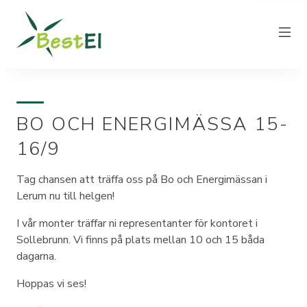
BO OCH ENERGIMÄSSA 15-
NYHETER
16/9
OM OSS
VÅRA ELPRISER
Tag chansen att träffa oss på Bo och Energimässan i
Lerum nu till helgen!
KUNDTJÄNST
PRODUCERA EL
I vår monter träffar ni representanter för kontoret i
Sollebrunn. Vi finns på plats mellan 10 och 15 båda
FAKTURAINFORMATION
dagarna.
KONTAKT
Hoppas vi ses!