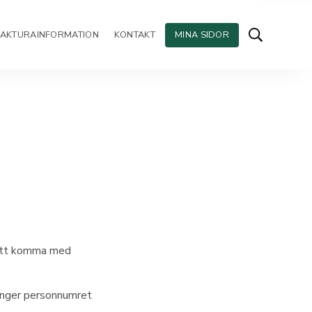
FAKTURAINFORMATION
KONTAKT
MINA SIDOR
a att komma med
i anger personnumret