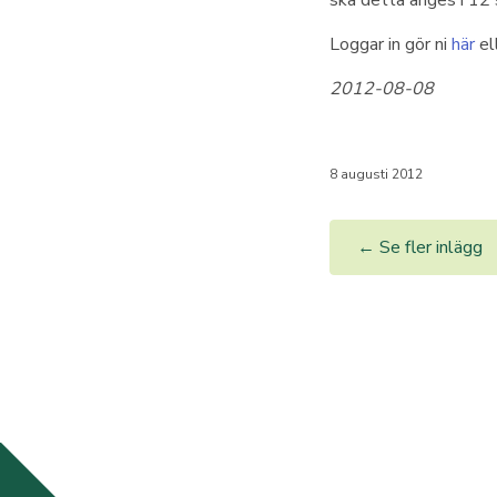
ska detta anges i 12 s
Loggar in gör ni
här
el
2012-08-08
8 augusti 2012
← Se fler inlägg