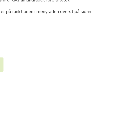
iffror dvs århundradet före årtalet.
ler på funktionen i menyraden överst på sidan.