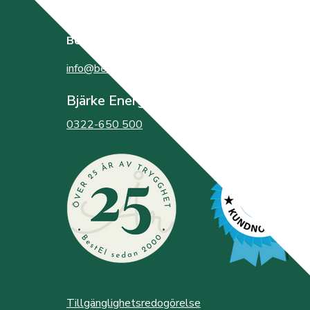
BestEl
bildades år 2000 av de tre elnätsföretagen
info@bestel.se
Bjärke Energi
0322-650 500
Tillgänglighetsredogörelse