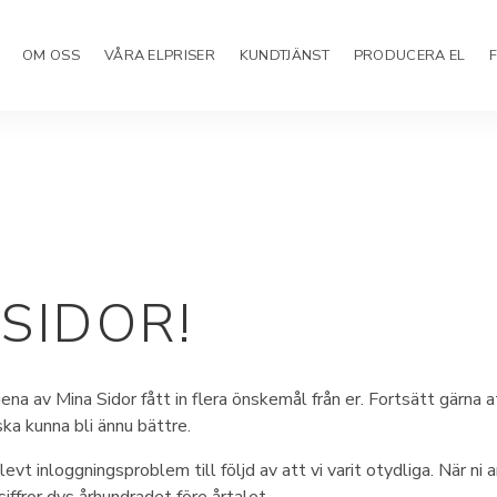
OM OSS
VÅRA ELPRISER
KUNDTJÄNST
PRODUCERA EL
SIDOR!
gena av Mina Sidor fått in flera önskemål från er. Fortsätt gärn
ska kunna bli ännu bättre.
evt inloggningsproblem till följd av att vi varit otydliga. När n