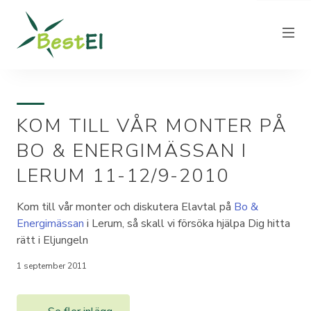
KOM TILL VÅR MONTER PÅ
NYHETER
BO & ENERGIMÄSSAN I
OM OSS
LERUM 11-12/9-2010
VÅRA ELPRISER
KUNDTJÄNST
Kom till vår monter och diskutera Elavtal på
Bo &
Energimässan
i Lerum, så skall vi försöka hjälpa Dig hitta
PRODUCERA EL
rätt i Eljungeln
FAKTURAINFORMATION
1 september 2011
KONTAKT