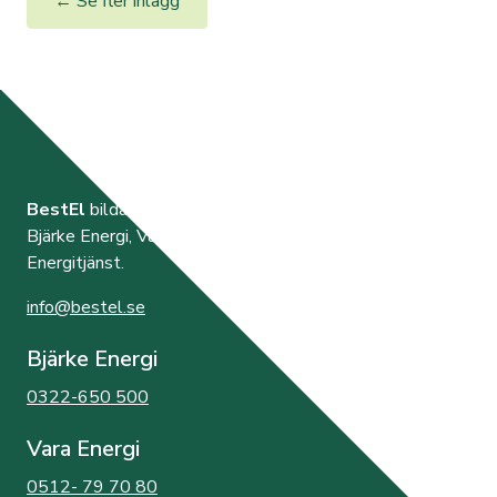
← Se fler inlägg
BestEl
bildades år 2000 av de tre elnätsföretagen
Bjärke Energi, Vara Energi samt Västra Orusts
Energitjänst.
info@bestel.se
Bjärke Energi
0322-650 500
Vara Energi
0512- 79 70 80