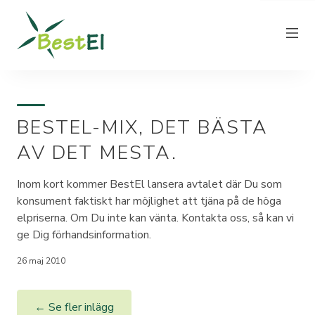
BESTEL-MIX, DET BÄSTA
NYHETER
AV DET MESTA.
OM OSS
VÅRA ELPRISER
Inom kort kommer BestEl lansera avtalet där Du som
konsument faktiskt har möjlighet att tjäna på de höga
KUNDTJÄNST
elpriserna. Om Du inte kan vänta. Kontakta oss, så kan vi
PRODUCERA EL
ge Dig förhandsinformation.
FAKTURAINFORMATION
26 maj 2010
KONTAKT
← Se fler inlägg