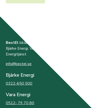
BestEl
bildades år 2000 av de tre elnätsföretagen
Bjärke Energi, Vara Energi samt Västra Orusts
Energitjänst.
info@bestel.se
Bjärke Energi
0322-650 500
Vara Energi
0512- 79 70 80