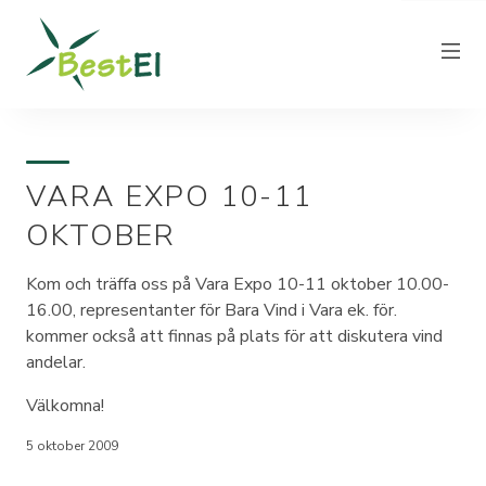
VARA EXPO 10-11
NYHETER
OKTOBER
OM OSS
VÅRA ELPRISER
Kom och träffa oss på Vara Expo 10-11 oktober 10.00-
16.00, representanter för Bara Vind i Vara ek. för.
KUNDTJÄNST
kommer också att finnas på plats för att diskutera vind
PRODUCERA EL
andelar.
FAKTURAINFORMATION
Välkomna!
KONTAKT
5 oktober 2009