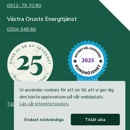
0512- 79 70 80
Västra Orusts Energitjänst
0304-548 80
Vi använder cookies för att se till att vi ger dig
den bästa upplevelsen på vår webbplats.
Läs vår integritetspolicy
Tillgänglighetsredogörelse
Endast nödvändiga
Tillåt alla