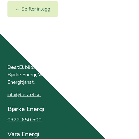
← Se fler inlägg
BestEl
bildades år 2000 av de tre elnätsföretagen
Bjärke Energi, Vara Energi samt Västra Orusts
Energitjänst.
info@bestel.se
Bjärke Energi
0322-650 500
Vara Energi