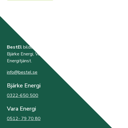
BestEl
bildades år 2000 av de tre elnätsföretagen
Bjärke Energi, Vara Energi samt Västra Orusts
Energitjänst.
info@bestel.se
Bjärke Energi
0322-650 500
Vara Energi
0512- 79 70 80