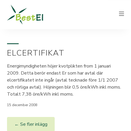
ELCERTIFIKAT
NYHETER
OM OSS
Energimyndigheten höjer kvotplikten from 1 januari
2009. Detta berör endast Er som har avtal där
VÅRA ELPRISER
elcertifikatet inte ingår (avtal tecknade före 1/1 2007
KUNDTJÄNST
och rörliga avtal). Höjningen blir 0,5 öre/kWh inkl moms.
Totalt 7,38 öre/kWh inkl moms.
PRODUCERA EL
FAKTURAINFORMATION
15 december 2008
KONTAKT
← Se fler inlägg